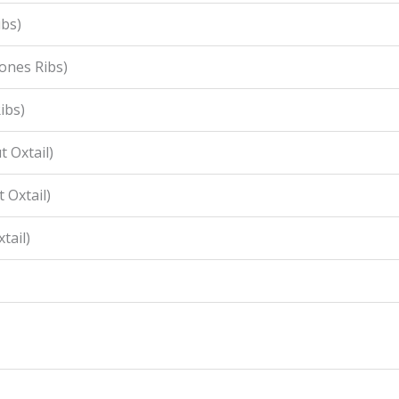
ibs)
ones Ribs)
ibs)
 Oxtail)
 Oxtail)
tail)