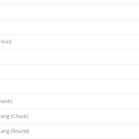
loin)
hank)
ang (Chuck)
kang (Round)