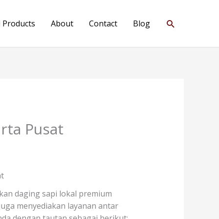
Search
l Products
About
Contact
Blog
arta Pusat
t
kan daging sapi lokal premium
i juga menyediakan layanan antar
da dengan tautan sebagai berikut: