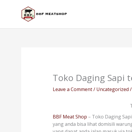
Skip
to
content
Toko Daging Sapi t
Leave a Comment
/
Uncategorized
/
BBF Meat Shop
– Toko Daging Sapi 
yang anda bisa lihat domisili warun
yang dapat anda jalan masuk via t