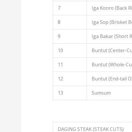
7
Iga Konro (Back R
8
Iga Sop (Brisket B
9
Iga Bakar (Short R
10
Buntut (Center-Cut
11
Buntut (Whole-Cut
12
Buntut (End-tail Ox
13
Sumsum
DAGING STEAK (STEAK CUTS)