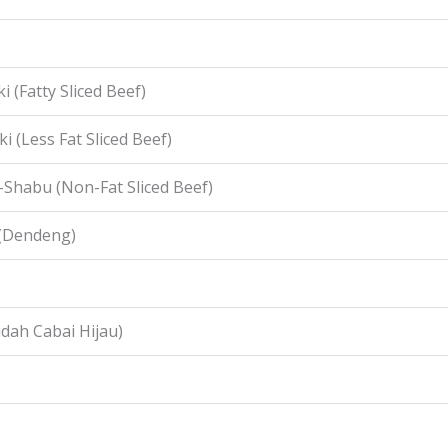
i (Fatty Sliced Beef)
i (Less Fat Sliced Beef)
-Shabu (Non-Fat Sliced Beef)
 (Dendeng)
idah Cabai Hijau)