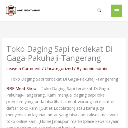
Skip
Main
to
Search
content
Men
Toko Daging Sapi terdekat Di
Gaga-Pakuhaji-Tangerang
Leave a Comment
/
Uncategorized
/ By
admin admin
Toko Daging Sapi terdekat Di Gaga-Pakuhaji-Tangerang
BBF Meat Shop
– Toko Daging Sapi terdekat Di Gaga-
Pakuhaji-Tangerang, Kami menjual daging sapi lokal
premium yang anda bisa lihat alamat warung terdekat di
daftar toko kami [Outlet Locolation] atau kami juga
menyediakan layanan antar yang bisa anda akses melewati
toko online kami [Home] maupun marketplace kepercayaan
anda dengan tautan sebagai berikut: