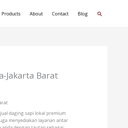
Search
l Products
About
Contact
Blog
-Jakarta Barat
arat
jual daging sapi lokal premium
i juga menyediakan layanan antar
 anda dengan tautan sebagai