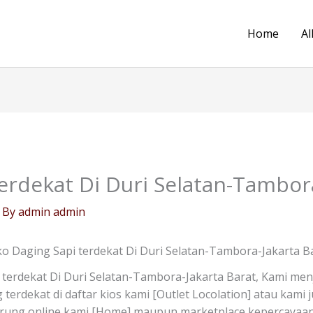
Home
Al
erdekat Di Duri Selatan-Tambora
 By
admin admin
o Daging Sapi terdekat Di Duri Selatan-Tambora-Jakarta B
terdekat Di Duri Selatan-Tambora-Jakarta Barat, Kami men
g terdekat di daftar kios kami [Outlet Locolation] atau kam
arung online kami [Home] maupun marketplace kepercayaan