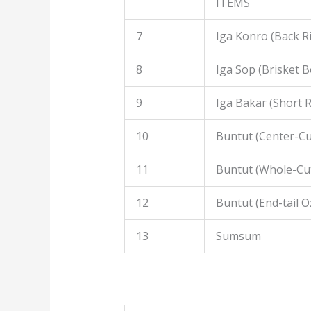
ITEMS
7
Iga Konro (Back R
8
Iga Sop (Brisket B
9
Iga Bakar (Short R
10
Buntut (Center-Cut
11
Buntut (Whole-Cut
12
Buntut (End-tail Ox
13
Sumsum