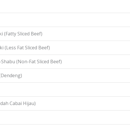
i (Fatty Sliced Beef)
i (Less Fat Sliced Beef)
-Shabu (Non-Fat Sliced Beef)
 (Dendeng)
idah Cabai Hijau)