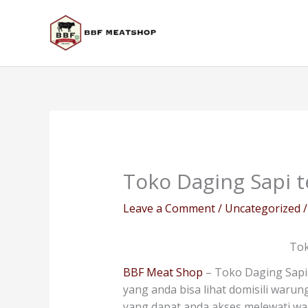
Skip
to
content
Toko Daging Sapi t
Leave a Comment
/
Uncategorized
/
Tok
BBF Meat Shop
– Toko Daging Sapi 
yang anda bisa lihat domisili warun
yang dapat anda akses melewati w