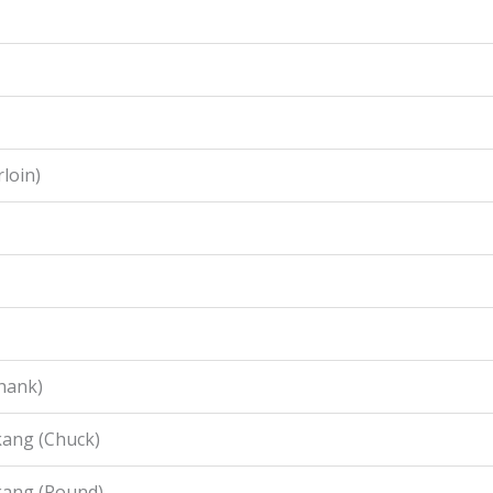
loin)
hank)
ang (Chuck)
kang (Round)