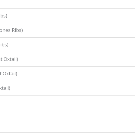
ibs)
ones Ribs)
ibs)
 Oxtail)
 Oxtail)
tail)