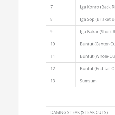
7
Iga Konro (Back R
8
Iga Sop (Brisket B
9
Iga Bakar (Short R
10
Buntut (Center-Cut
11
Buntut (Whole-Cut
12
Buntut (End-tail Ox
13
Sumsum
DAGING STEAK (STEAK CUTS)