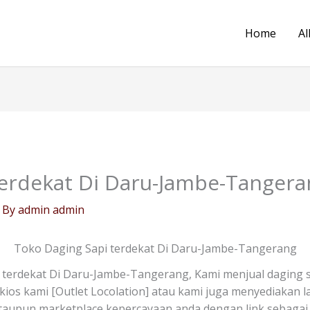
Home
Al
terdekat Di Daru-Jambe-Tangera
 By
admin admin
Toko Daging Sapi terdekat Di Daru-Jambe-Tangerang
terdekat Di Daru-Jambe-Tangerang, Kami menjual daging s
tar kios kami [Outlet Locolation] atau kami juga menyediakan
taupun marketplace kepercayaan anda dengan link sebagai 