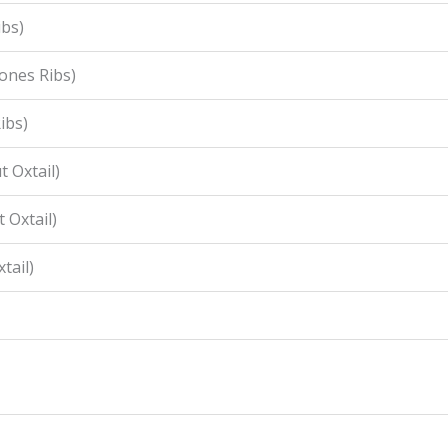
ibs)
ones Ribs)
ibs)
 Oxtail)
 Oxtail)
tail)