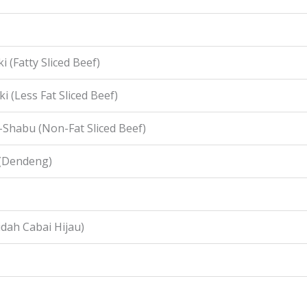
i (Fatty Sliced Beef)
i (Less Fat Sliced Beef)
-Shabu (Non-Fat Sliced Beef)
 (Dendeng)
idah Cabai Hijau)