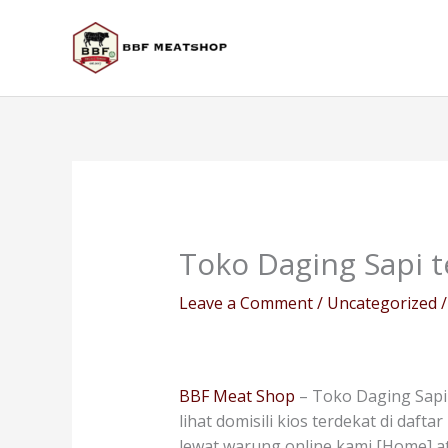
Skip
to
content
Toko Daging Sapi 
Leave a Comment
/
Uncategorized
/
BBF Meat Shop
– Toko Daging Sapi 
lihat domisili kios terdekat di daf
lewat warung online kami [Home] a