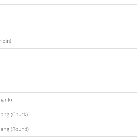
loin)
hank)
ang (Chuck)
kang (Round)