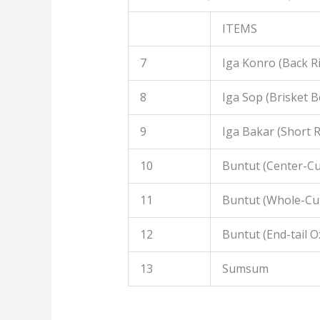
ITEMS
7
Iga Konro (Back R
8
Iga Sop (Brisket B
9
Iga Bakar (Short R
10
Buntut (Center-Cut
11
Buntut (Whole-Cut
12
Buntut (End-tail Ox
13
Sumsum