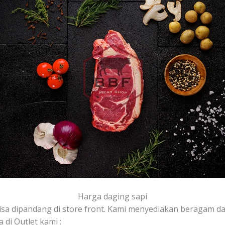
Harga daging sapi
isa dipandang di store front. Kami menyediakan beragam dag
 di Outlet kami :