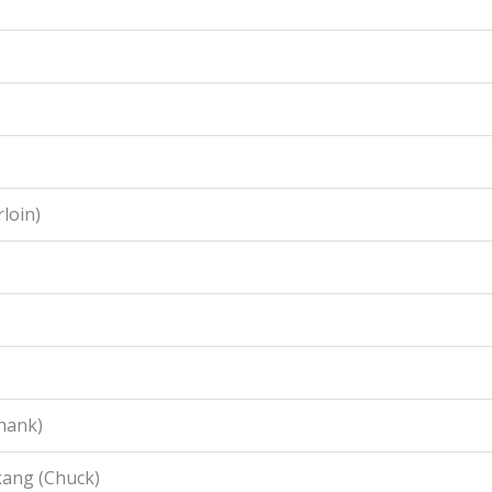
loin)
hank)
ang (Chuck)