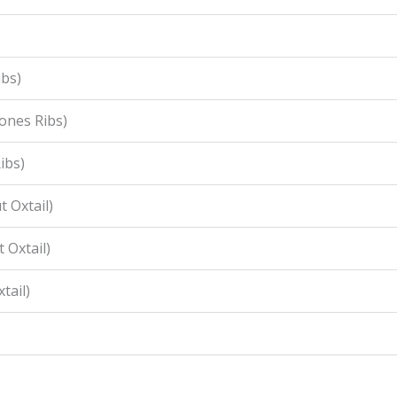
ibs)
ones Ribs)
ibs)
 Oxtail)
 Oxtail)
tail)