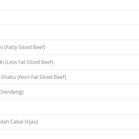
i (Fatty Sliced Beef)
i (Less Fat Sliced Beef)
-Shabu (Non-Fat Sliced Beef)
 (Dendeng)
idah Cabai Hijau)