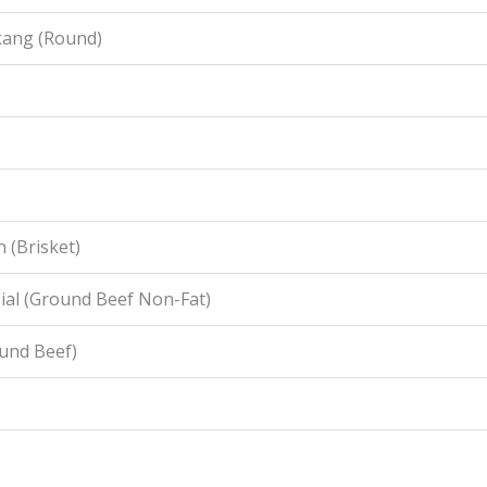
kang (Round)
 (Brisket)
ial (Ground Beef Non-Fat)
ound Beef)