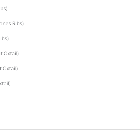
ibs)
ones Ribs)
ibs)
 Oxtail)
 Oxtail)
tail)