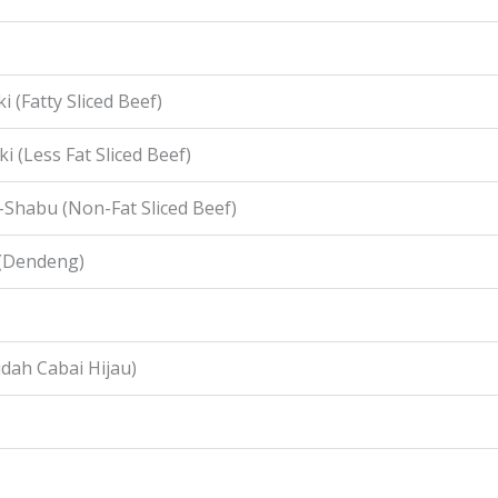
i (Fatty Sliced Beef)
i (Less Fat Sliced Beef)
-Shabu (Non-Fat Sliced Beef)
 (Dendeng)
idah Cabai Hijau)