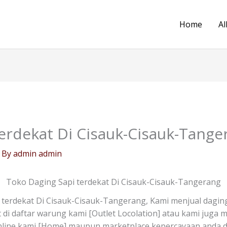
Home
Al
erdekat Di Cisauk-Cisauk-Tange
 By
admin admin
Toko Daging Sapi terdekat Di Cisauk-Cisauk-Tangerang
terdekat Di Cisauk-Cisauk-Tangerang, Kami menjual dagin
t di daftar warung kami [Outlet Locolation] atau kami juga
online kami [Home] maupun marketplace kepercayaan anda de