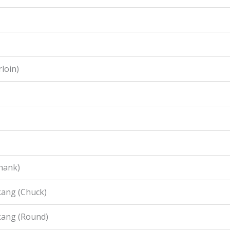
loin)
hank)
ang (Chuck)
kang (Round)