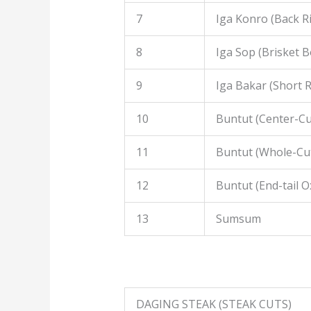
7
Iga Konro (Back R
8
Iga Sop (Brisket B
9
Iga Bakar (Short R
10
Buntut (Center-Cut
11
Buntut (Whole-Cut
12
Buntut (End-tail Ox
13
Sumsum
DAGING STEAK (STEAK CUTS)