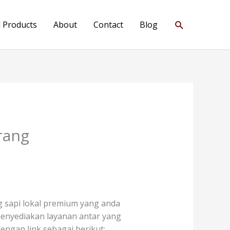
Search
l Products
About
Contact
Blog
rang
g sapi lokal premium yang anda
 menyediakan layanan antar yang
ngan link sebagai berikut: