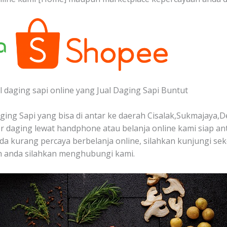
 daging sapi online yang Jual Daging Sapi Buntut
ing Sapi yang bisa di antar ke daerah Cisalak,Sukmajaya,D
 daging lewat handphone atau belanja online kami siap a
nda kurang percaya berbelanja online, silahkan kunjungi sek
ah anda silahkan menghubungi kami.