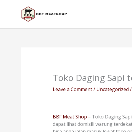
Skip
to
content
Toko Daging Sapi t
Leave a Comment
/
Uncategorized
/
BBF Meat Shop
– Toko Daging Sapi 
dapat lihat domisili warung terdeka
bisa anda jalan masuk lewat toko 