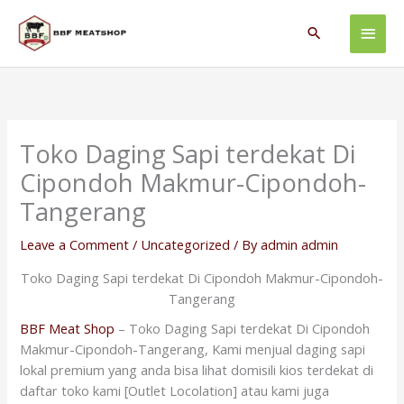
Skip
Main
to
Search
content
Men
Toko Daging Sapi terdekat Di
Cipondoh Makmur-Cipondoh-
Tangerang
Leave a Comment
/
Uncategorized
/ By
admin admin
Toko Daging Sapi terdekat Di Cipondoh Makmur-Cipondoh-
Tangerang
BBF Meat Shop
– Toko Daging Sapi terdekat Di Cipondoh
Makmur-Cipondoh-Tangerang, Kami menjual daging sapi
lokal premium yang anda bisa lihat domisili kios terdekat di
daftar toko kami [Outlet Locolation] atau kami juga