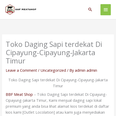
Skip
Main
to
Search
content
Men
Toko Daging Sapi terdekat Di
Cipayung-Cipayung-Jakarta
Timur
Leave a Comment
/
Uncategorized
/ By
admin admin
Toko Daging Sapi terdekat Di Cipayung-Cipayung-Jakarta
Timur
BBF Meat Shop
– Toko Daging Sapi terdekat Di Cipayung-
Cipayung-Jakarta Timur, Kami menjual daging sapi lokal
premium yang anda bisa lihat alamat kios terdekat di daftar
kios kami [Outlet Locolation] atau kami juga menyediakan