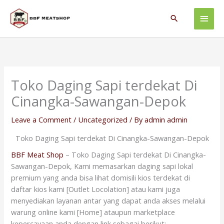
Skip
Main
to
Search
content
Men
Toko Daging Sapi terdekat Di
Cinangka-Sawangan-Depok
Leave a Comment
/
Uncategorized
/ By
admin admin
Toko Daging Sapi terdekat Di Cinangka-Sawangan-Depok
BBF Meat Shop
– Toko Daging Sapi terdekat Di Cinangka-
Sawangan-Depok, Kami memasarkan daging sapi lokal
premium yang anda bisa lihat domisili kios terdekat di
daftar kios kami [Outlet Locolation] atau kami juga
menyediakan layanan antar yang dapat anda akses melalui
warung online kami [Home] ataupun marketplace
kepercayaan anda dengan link sebagai berikut: