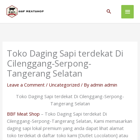
Skip
Main
to
Search
content
Men
Toko Daging Sapi terdekat Di
Cilenggang-Serpong-
Tangerang Selatan
Leave a Comment
/
Uncategorized
/ By
admin admin
Toko Daging Sapi terdekat Di Cilenggang-Serpong-
Tangerang Selatan
BBF Meat Shop
– Toko Daging Sapi terdekat Di
Cilenggang-Serpong-Tangerang Selatan, Kami memasarkan
daging sapi lokal premium yang anda dapat lihat alamat
toko terdekat di daftar toko kami [Outlet Locolation] atau