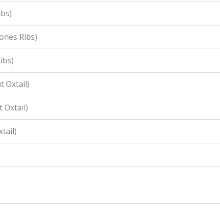
ibs)
ones Ribs)
ibs)
 Oxtail)
 Oxtail)
tail)