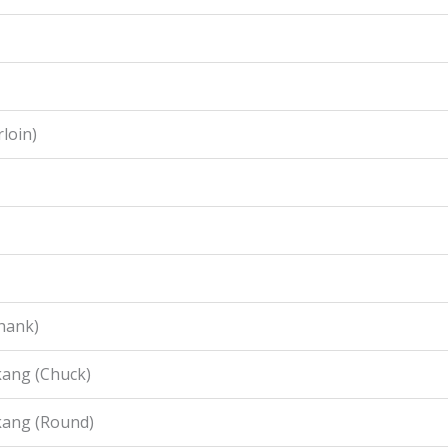
loin)
hank)
ang (Chuck)
kang (Round)