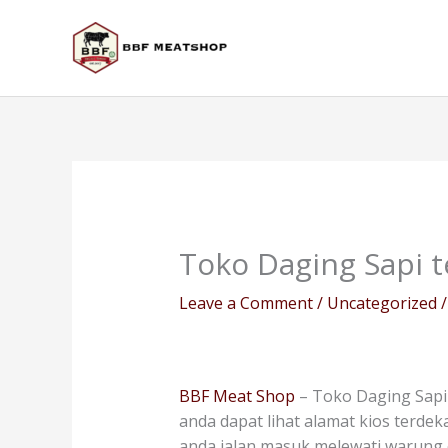
Skip
to
content
Toko Daging Sapi t
Leave a Comment
/
Uncategorized
/
BBF Meat Shop
– Toko Daging Sapi 
anda dapat lihat alamat kios terdek
anda jalan masuk melewati warung 