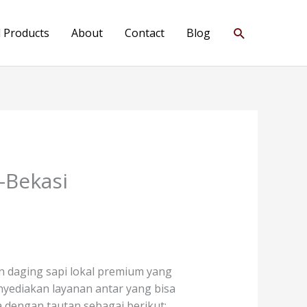
Search
l Products
About
Contact
Blog
-Bekasi
n daging sapi lokal premium yang
enyediakan layanan antar yang bisa
dengan tautan sebagai berikut: