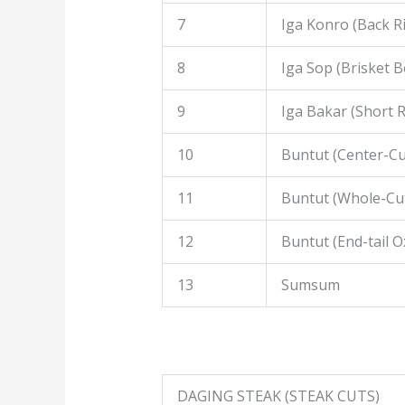
7
Iga Konro (Back R
8
Iga Sop (Brisket B
9
Iga Bakar (Short R
10
Buntut (Center-Cut
11
Buntut (Whole-Cut
12
Buntut (End-tail Ox
13
Sumsum
DAGING STEAK (STEAK CUTS)