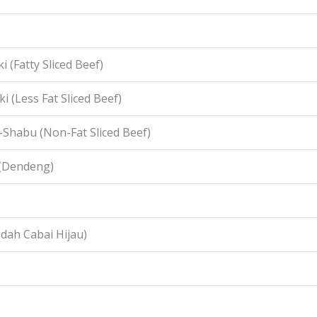
i (Fatty Sliced Beef)
i (Less Fat Sliced Beef)
-Shabu (Non-Fat Sliced Beef)
 (Dendeng)
idah Cabai Hijau)