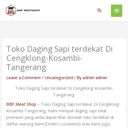
Skip
Main
to
Search
content
Men
Toko Daging Sapi terdekat Di
Cengklong-Kosambi-
Tangerang
Leave a Comment
/
Uncategorized
/ By
admin admin
Toko Daging Sapi terdekat Di Cengklong-Kosambi-
Tangerang
BBF Meat Shop
– Toko Daging Sapi terdekat Di Cengklong-
Kosambi-Tangerang, Kami menjual daging sapi lokal
premium yang anda dapat lihat domisili toko terdekat di
daftar warung kami [Outlet Locolation] atau kami juga