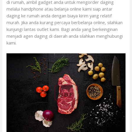
di rumah, ambil gadget anda untuk mengorder daging
melalui handphone atau belanja online kami siap antar
daging ke rumah anda dengan biaya kirim yang relatif
murah. Jika anda kurang percaya berbelanja online, silahkan
kunjungi lantas outlet kami. Bagi anda yang berkeinginan
menjadi agen daging di daerah anda silahkan menghubungi
kami.