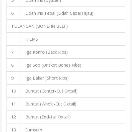
5
Lidah Iris (Gyutan)
6
Lidah Iris Tebal (Lidah Cabai Hijau)
TULANGAN (BONE-IN BEEF)
ITEMS
7
Iga Konro (Back Ribs)
8
Iga Sop (Brisket Bones Ribs)
9
Iga Bakar (Short Ribs)
10
Buntut (Center-Cut Oxtail)
11
Buntut (Whole-Cut Oxtail)
12
Buntut (End-tail Oxtail)
13
Sumsum