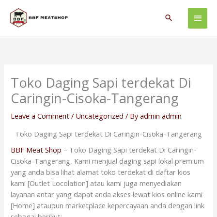
Skip
Main
to
Search
content
Men
Toko Daging Sapi terdekat Di
Caringin-Cisoka-Tangerang
Leave a Comment
/
Uncategorized
/ By
admin admin
Toko Daging Sapi terdekat Di Caringin-Cisoka-Tangerang
BBF Meat Shop
– Toko Daging Sapi terdekat Di Caringin-
Cisoka-Tangerang, Kami menjual daging sapi lokal premium
yang anda bisa lihat alamat toko terdekat di daftar kios
kami [Outlet Locolation] atau kami juga menyediakan
layanan antar yang dapat anda akses lewat kios online kami
[Home] ataupun marketplace kepercayaan anda dengan link
sebagai berikut: