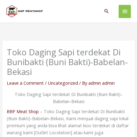
Skip
Main
to
Search
content
Men
Toko Daging Sapi terdekat Di
Bunibakti (Buni Bakti)-Babelan-
Bekasi
Leave a Comment
/
Uncategorized
/ By
admin admin
Toko Daging Sapi terdekat Di Bunibakti (Buni Bakti)-
Babelan-Bekasi
BBF Meat Shop
– Toko Daging Sapi terdekat Di Bunibakti
(Buni Bakti)-Babelan-Bekasi, Kami menjual daging sapi lokal
premium yang anda bisa lihat alamat kios terdekat di daftar
warung kami [Outlet Locolation] atau kami juga