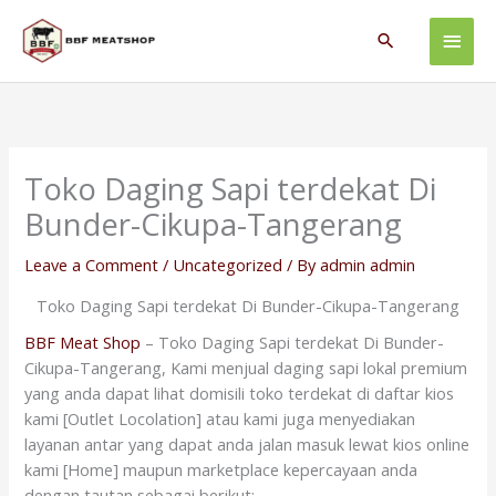
Skip
Main
to
Search
content
Men
Toko Daging Sapi terdekat Di
Bunder-Cikupa-Tangerang
Leave a Comment
/
Uncategorized
/ By
admin admin
Toko Daging Sapi terdekat Di Bunder-Cikupa-Tangerang
BBF Meat Shop
– Toko Daging Sapi terdekat Di Bunder-
Cikupa-Tangerang, Kami menjual daging sapi lokal premium
yang anda dapat lihat domisili toko terdekat di daftar kios
kami [Outlet Locolation] atau kami juga menyediakan
layanan antar yang dapat anda jalan masuk lewat kios online
kami [Home] maupun marketplace kepercayaan anda
dengan tautan sebagai berikut: