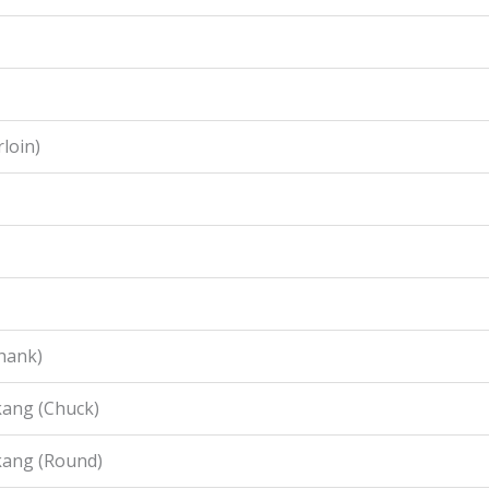
loin)
hank)
ang (Chuck)
kang (Round)