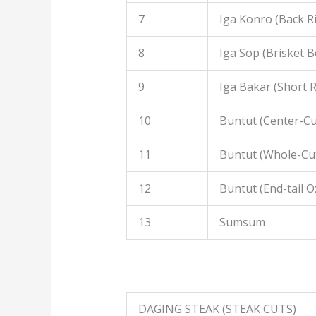
7
Iga Konro (Back R
8
Iga Sop (Brisket B
9
Iga Bakar (Short R
10
Buntut (Center-Cut
11
Buntut (Whole-Cut
12
Buntut (End-tail Ox
13
Sumsum
DAGING STEAK (STEAK CUTS)