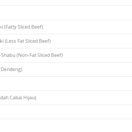
i (Fatty Sliced Beef)
i (Less Fat Sliced Beef)
-Shabu (Non-Fat Sliced Beef)
 (Dendeng)
idah Cabai Hijau)