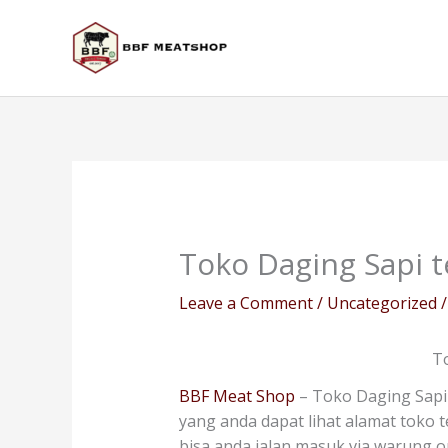
Skip
to
content
Toko Daging Sapi t
Leave a Comment
/
Uncategorized
/
To
BBF Meat Shop
– Toko Daging Sapi
yang anda dapat lihat alamat toko t
bisa anda jalan masuk via warung 