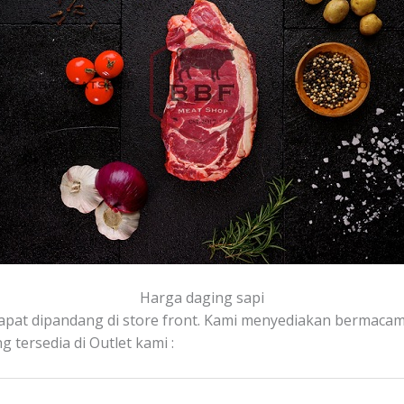
Harga daging sapi
dapat dipandang di store front. Kami menyediakan bermacam
 tersedia di Outlet kami :