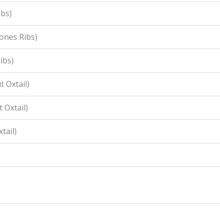
ibs)
ones Ribs)
ibs)
 Oxtail)
 Oxtail)
tail)