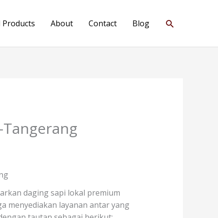
Search
l Products
About
Contact
Blog
i-Tangerang
ang
arkan daging sapi lokal premium
juga menyediakan layanan antar yang
engan tautan sebagai berikut: