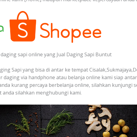
daging sapi online yang Jual Daging Sapi Buntut
ing Sapi yang bisa di antar ke tempat Cisalak,Sukmajaya,D
 daging via handphone atau belanja online kami siap anta
a anda kurang percaya berbelanja online, silahkan kunjungi 
at anda silahkan menghubungi kami.