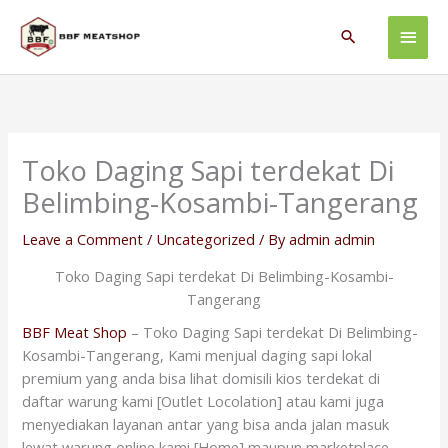
Skip
Main
to
Search
content
Men
Toko Daging Sapi terdekat Di
Belimbing-Kosambi-Tangerang
Leave a Comment
/
Uncategorized
/ By
admin admin
Toko Daging Sapi terdekat Di Belimbing-Kosambi-
Tangerang
BBF Meat Shop
– Toko Daging Sapi terdekat Di Belimbing-
Kosambi-Tangerang, Kami menjual daging sapi lokal
premium yang anda bisa lihat domisili kios terdekat di
daftar warung kami [Outlet Locolation] atau kami juga
menyediakan layanan antar yang bisa anda jalan masuk
lewat warung online kami [Home] maupun marketplace