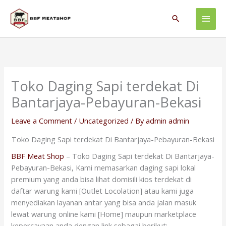
Skip
Main
to
Search
content
Men
Toko Daging Sapi terdekat Di
Bantarjaya-Pebayuran-Bekasi
Leave a Comment
/
Uncategorized
/ By
admin admin
Toko Daging Sapi terdekat Di Bantarjaya-Pebayuran-Bekasi
BBF Meat Shop
– Toko Daging Sapi terdekat Di Bantarjaya-
Pebayuran-Bekasi, Kami memasarkan daging sapi lokal
premium yang anda bisa lihat domisili kios terdekat di
daftar warung kami [Outlet Locolation] atau kami juga
menyediakan layanan antar yang bisa anda jalan masuk
lewat warung online kami [Home] maupun marketplace
kepercayaan anda dengan link sebagai berikut: