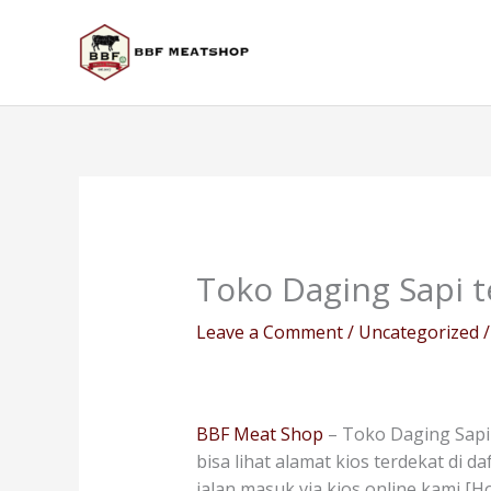
Skip
to
content
Toko Daging Sapi t
Leave a Comment
/
Uncategorized
/
BBF Meat Shop
– Toko Daging Sapi
bisa lihat alamat kios terdekat di 
jalan masuk via kios online kami [