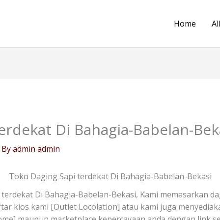
Home
Al
erdekat Di Bahagia-Babelan-Bek
 By
admin admin
Toko Daging Sapi terdekat Di Bahagia-Babelan-Bekasi
 terdekat Di Bahagia-Babelan-Bekasi, Kami memasarkan da
daftar kios kami [Outlet Locolation] atau kami juga menyedia
Home] maupun marketplace kepercayaan anda dengan link se