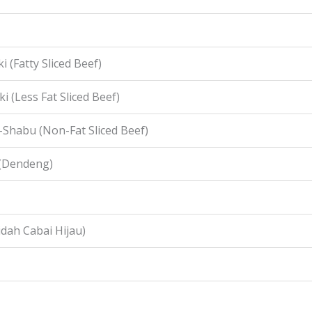
i (Fatty Sliced Beef)
i (Less Fat Sliced Beef)
-Shabu (Non-Fat Sliced Beef)
 (Dendeng)
idah Cabai Hijau)