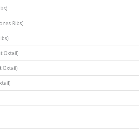
ibs)
ones Ribs)
ibs)
 Oxtail)
 Oxtail)
tail)