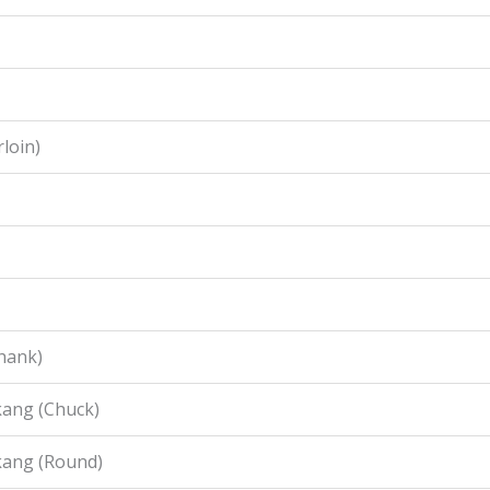
loin)
hank)
ang (Chuck)
kang (Round)