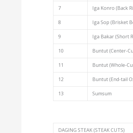
7
Iga Konro (Back R
8
Iga Sop (Brisket B
9
Iga Bakar (Short R
10
Buntut (Center-Cut
11
Buntut (Whole-Cut
12
Buntut (End-tail Ox
13
Sumsum
DAGING STEAK (STEAK CUTS)