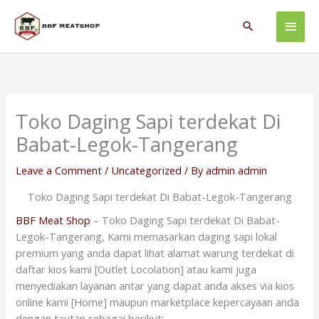
Skip
Main
to
Search
content
Men
Toko Daging Sapi terdekat Di
Babat-Legok-Tangerang
Leave a Comment
/
Uncategorized
/ By
admin admin
Toko Daging Sapi terdekat Di Babat-Legok-Tangerang
BBF Meat Shop
– Toko Daging Sapi terdekat Di Babat-
Legok-Tangerang, Kami memasarkan daging sapi lokal
premium yang anda dapat lihat alamat warung terdekat di
daftar kios kami [Outlet Locolation] atau kami juga
menyediakan layanan antar yang dapat anda akses via kios
online kami [Home] maupun marketplace kepercayaan anda
dengan tautan sebagai berikut: