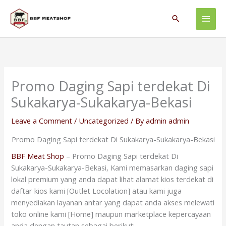
Skip
Main
to
Search
content
Men
Promo Daging Sapi terdekat Di
Sukakarya-Sukakarya-Bekasi
Leave a Comment
/
Uncategorized
/ By
admin admin
Promo Daging Sapi terdekat Di Sukakarya-Sukakarya-Bekasi
BBF Meat Shop
– Promo Daging Sapi terdekat Di
Sukakarya-Sukakarya-Bekasi, Kami memasarkan daging sapi
lokal premium yang anda dapat lihat alamat kios terdekat di
daftar kios kami [Outlet Locolation] atau kami juga
menyediakan layanan antar yang dapat anda akses melewati
toko online kami [Home] maupun marketplace kepercayaan
anda dengan tautan sebagai berikut: