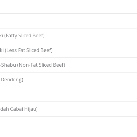
i (Fatty Sliced Beef)
i (Less Fat Sliced Beef)
-Shabu (Non-Fat Sliced Beef)
 (Dendeng)
idah Cabai Hijau)