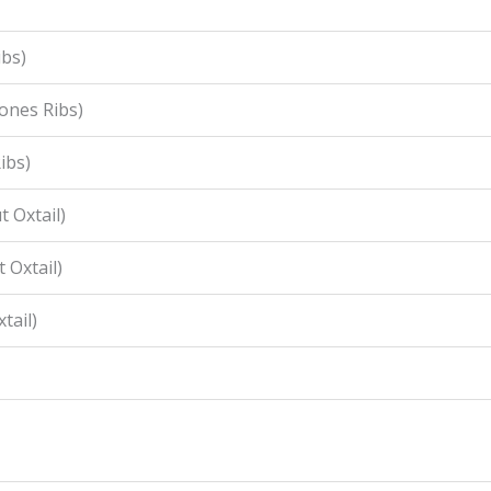
ibs)
ones Ribs)
ibs)
 Oxtail)
 Oxtail)
tail)