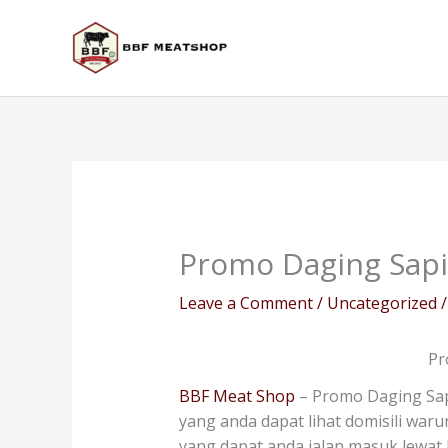
Skip
to
content
Promo Daging Sapi 
Leave a Comment
/
Uncategorized
/
Pr
BBF Meat Shop
– Promo Daging Sapi
yang anda dapat lihat domisili waru
yang dapat anda jalan masuk lewat