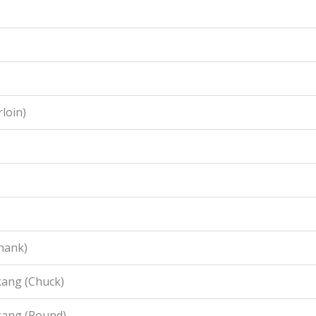
loin)
hank)
ang (Chuck)
kang (Round)