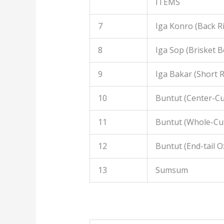
ITEMS
7
Iga Konro (Back R
8
Iga Sop (Brisket B
9
Iga Bakar (Short R
10
Buntut (Center-Cut
11
Buntut (Whole-Cut
12
Buntut (End-tail Ox
13
Sumsum