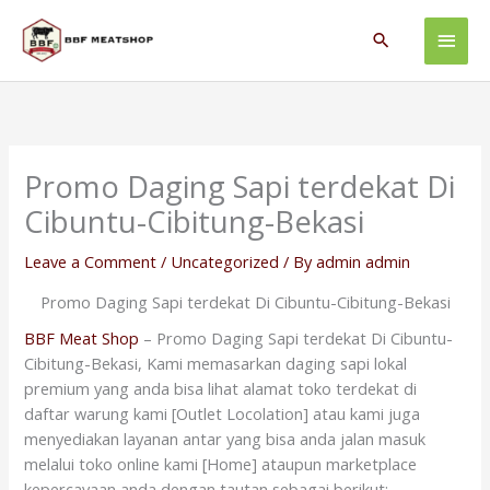
Skip
Main
to
Search
content
Men
Promo Daging Sapi terdekat Di
Cibuntu-Cibitung-Bekasi
Leave a Comment
/
Uncategorized
/ By
admin admin
Promo Daging Sapi terdekat Di Cibuntu-Cibitung-Bekasi
BBF Meat Shop
– Promo Daging Sapi terdekat Di Cibuntu-
Cibitung-Bekasi, Kami memasarkan daging sapi lokal
premium yang anda bisa lihat alamat toko terdekat di
daftar warung kami [Outlet Locolation] atau kami juga
menyediakan layanan antar yang bisa anda jalan masuk
melalui toko online kami [Home] ataupun marketplace
kepercayaan anda dengan tautan sebagai berikut: