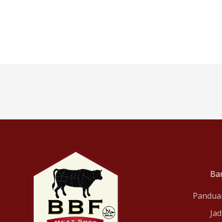
Ba
Pandua
Jad