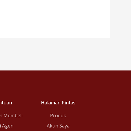
ntuan
Halaman Pintas
n Membeli
Produk
i Agen
Akun Saya