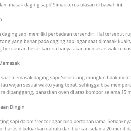
am masak daging sapi? Simak terus ulasan di bawah ini.
h
sa daging sapi memiliki perbedaan tersendiri. Hal tersebut 
g yang benar pada daging sapi agar saat dimasak kualita
ng berukuran besar karena hanya akan memakan waktu masa
 Memasak
adi saat memasak daging sapi. Seseorang mungkin tidak me
atau wajan sesuai waktu yang tepat, sehingga bisa mempero
a dipanggang, panaskan oven di atas kompor selama 15 me
aan Dingin
ng sapi dalam freezer agar bisa bertahan lama. Setidakny
pi harus dikeluarkan dahulu dan biarkan selama 20 menit 