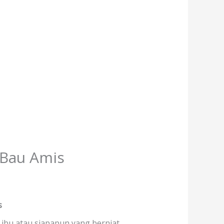
 Bau Amis
s
a ibu atau siapapun yang berniat