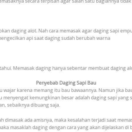
masaknya secara terpisah agar salah satu bagiannya tidak 
kan daging alot. Nah cara memasak agar daging sapi emp
engecilkan api saat daging sudah berubah warna
ketahui. Memasak daging hanya sebentar membuat daging alo
Penyebab Daging Sapi Bau
tu wajar karena memang itu bau bawaannya. Namun jika bau
au menyengat kemungkinan besar adalah daging sapi yang
n, sebaiknya dibuang saja.
h dimasak ada amisnya, maka kesalahan terjadi saat memasa
aka masaklah daging dengan cara yang akan dijelaskan di b