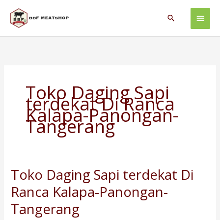
Skip
Main
to
Search
content
Men
Toko Daging Sapi
terdekat Di Ranca
Kalapa-Panongan-
Tangerang
Toko Daging Sapi terdekat Di
Toko
Daging
Ranca Kalapa-Panongan-
Sapi
terdekat
Tangerang
Di