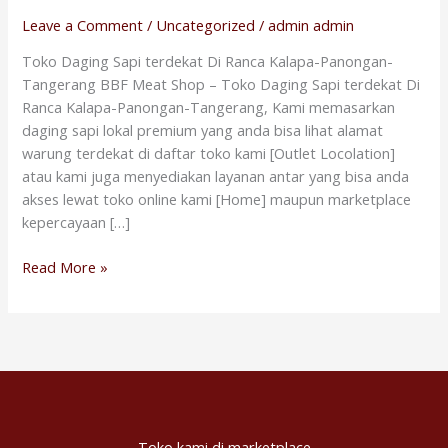
Ranca
Leave a Comment
/
Uncategorized
/
admin admin
Kalapa-
Toko Daging Sapi terdekat Di Ranca Kalapa-Panongan-
Panongan-
Tangerang BBF Meat Shop – Toko Daging Sapi terdekat Di
Tangerang
Ranca Kalapa-Panongan-Tangerang, Kami memasarkan
daging sapi lokal premium yang anda bisa lihat alamat
warung terdekat di daftar toko kami [Outlet Locolation]
atau kami juga menyediakan layanan antar yang bisa anda
akses lewat toko online kami [Home] maupun marketplace
kepercayaan […]
Read More »
Toko kami di marketplace