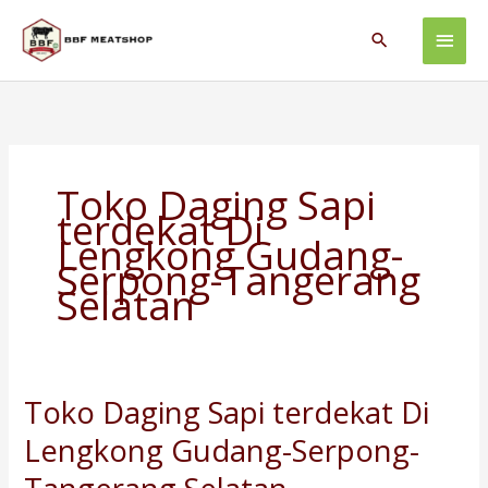
Skip
Main
to
Search
content
Men
Toko Daging Sapi
terdekat Di
Lengkong Gudang-
Serpong-Tangerang
Selatan
Toko Daging Sapi terdekat Di
Toko
Daging
Lengkong Gudang-Serpong-
Sapi
terdekat