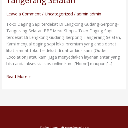
Tangerang Selatan
Di
Lengkong
Leave a Comment
/
Uncategorized
/
admin admin
Gudang-
Toko Daging Sapi terdekat Di Lengkong Gudang-Serpong-
Serpong-
Tangerang Selatan BBF Meat Shop – Toko Daging Sapi
Tangerang
terdekat Di Lengkong Gudang-Serpong-Tangerang Selatan,
Selatan
Kami menjual daging sapi lokal premium yang anda dapat
lihat alamat toko terdekat di daftar kios kami [Outlet
Locolation] atau kami juga menyediakan layanan antar yang
bisa anda akses via kios online kami [Home] maupun […]
Read More »
Toko kami di marketplace