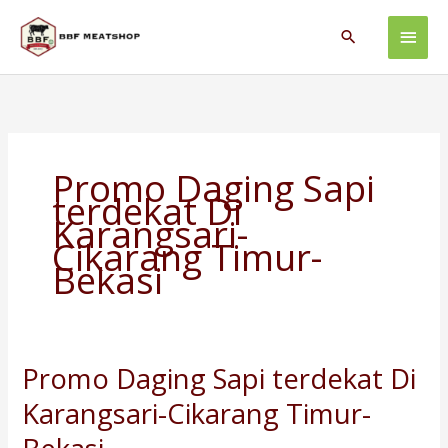
Skip
Main
to
Search
content
Men
Promo Daging Sapi
terdekat Di
Karangsari-
Cikarang Timur-
Bekasi
Promo Daging Sapi terdekat Di
Promo
Daging
Karangsari-Cikarang Timur-
Sapi
terdekat